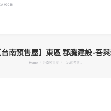
 CA 90048
【台南預售屋】東區 郡騰建設-吾與
You are here:
Home
台南預售屋
【台南預售...