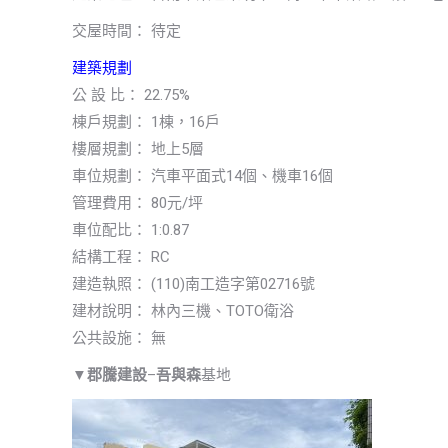
交屋時間： 待定
建築規劃
公 設 比： 22.75%
棟戶規劃： 1棟，16戶
樓層規劃： 地上5層
車位規劃： 汽車平面式14個、機車16個
管理費用： 80元/坪
車位配比： 1:0.87
結構工程： RC
建造執照： (110)南工造字第02716號
建材說明： 林內三機、TOTO衛浴
公共設施： 無
▼
郡騰建設
–
吾與森
基地