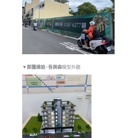
▼
郡騰建設
–
吾與森
模型外觀