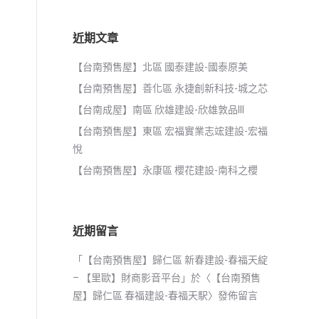
近期文章
【台南預售屋】北區 國泰建設-國泰原美
【台南預售屋】善化區 永捷創新科技-城之芯
【台南成屋】南區 欣雄建設-欣雄敦品III
【台南預售屋】東區 宏福實業志竤建設-宏福
悅
【台南預售屋】永康區 櫻花建設-南科之櫻
近期留言
「
【台南預售屋】歸仁區 新春建設-春福天綻
– 【里歐】財商影音平台
」於〈
【台南預售
屋】歸仁區 春福建設-春福天駅
〉發佈留言