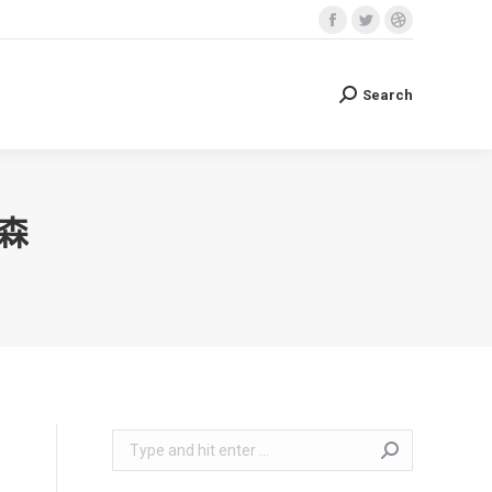
Facebook
Twitter
Dribbble
Search
Search:
page
page
page
opens
opens
opens
Search
Search:
in
in
in
new
new
new
window
window
window
森
Search: