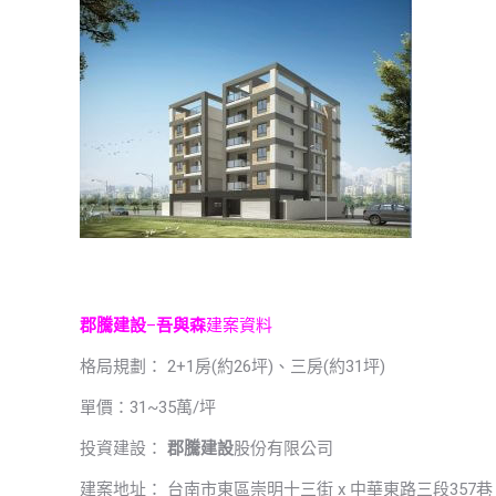
郡騰建設
–
吾與森
建案資料
格局規劃： 2+1房(約26坪)、三房(約31坪)
單價：31~35萬/坪
投資建設：
郡騰建設
股份有限公司
建案地址： 台南市東區崇明十三街 x 中華東路三段357巷