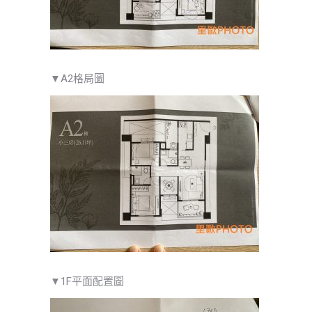
▼A2格局圖
▼1F平面配置圖