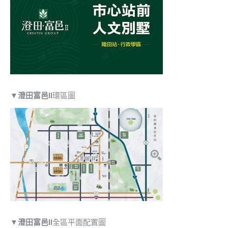
▼
澄田富邑II
環區圖
▼
澄田富邑II
全區平面配置圖