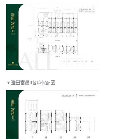
▼
澄田富邑II
各戶傢配圖