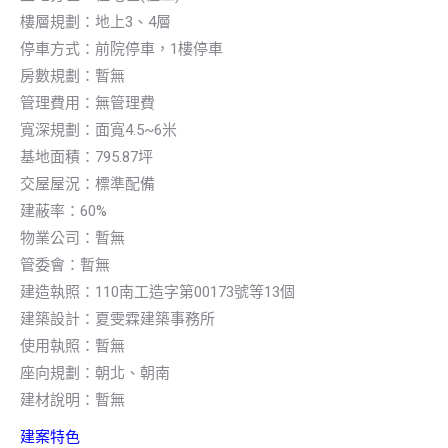
樓層規劃：地上3、4層
停車方式：前院停車，1樓停車
房數規劃：暫無
管理費用：無管理費
寬深規劃：面寬4.5~6米
基地面積：795.87坪
交屋屋況：標準配備
建蔽率：60%
物業公司：暫無
管委會：暫無
建造執照：110南工造字第00173號等13個
建築設計：夏雯霖建築事務所
使用執照：暫無
座向規劃：朝北、朝南
建材說明：暫無
建案特色