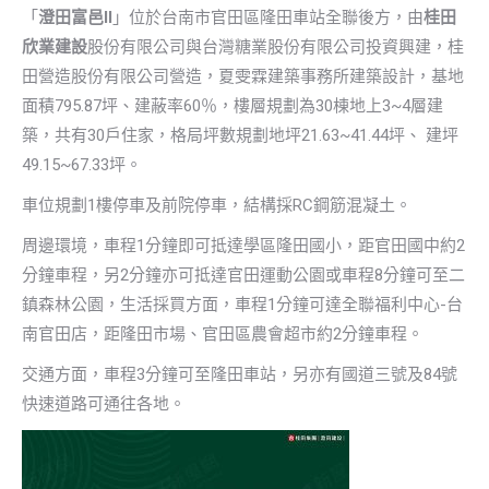
「
澄田富邑II
」位於台南市官田區隆田車站全聯後方，由
桂田
欣業建設
股份有限公司與台灣糖業股份有限公司投資興建，桂
田營造股份有限公司營造，夏雯霖建築事務所建築設計，基地
面積795.87坪、建蔽率60％，樓層規劃為30棟地上3~4層建
築，共有30戶住家，格局坪數規劃地坪21.63~41.44坪、 建坪
49.15~67.33坪。
車位規劃1樓停車及前院停車，結構採RC鋼筋混凝土。
周邊環境，車程1分鐘即可抵達學區隆田國小，距官田國中約2
分鐘車程，另2分鐘亦可抵達官田運動公園或車程8分鐘可至二
鎮森林公園，生活採買方面，車程1分鐘可達全聯福利中心-台
南官田店，距隆田市場、官田區農會超市約2分鐘車程。
交通方面，車程3分鐘可至隆田車站，另亦有國道三號及84號
快速道路可通往各地。