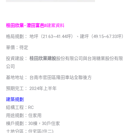
桂田欣業
–
澄田富邑II
建案資料
格局規劃： 地坪（21.63~41.44坪）、建坪（49.15~67.33坪）
單價：待定
投資建設：
桂田欣業建設
股份有限公司與台灣糖業股份有限
公司
基地地址： 台南市官田區隆田車站全聯後方
預期完工： 2024年上半年
建築規劃
結構工程：RC
用途規劃：住家用
棟戶規劃：30棟，30戶住家
土地分區：住宅區(住二)