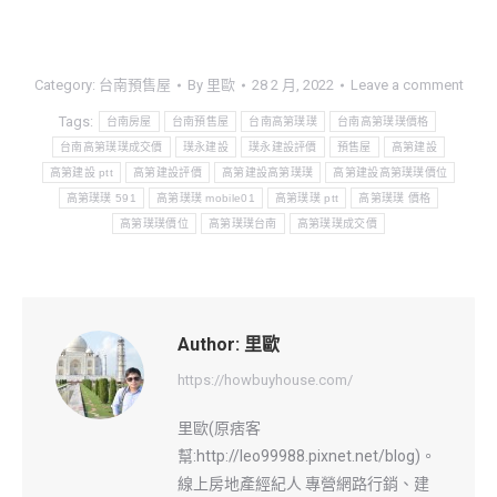
Category:
台南預售屋
By
里歐
28 2 月, 2022
Leave a comment
Tags:
台南房屋
台南預售屋
台南高第璞璞
台南高第璞璞價格
台南高第璞璞成交價
璞永建設
璞永建設評價
預售屋
高第建設
高第建設 ptt
高第建設評價
高第建設高第璞璞
高第建設高第璞璞價位
高第璞璞 591
高第璞璞 mobile01
高第璞璞 ptt
高第璞璞 價格
高第璞璞價位
高第璞璞台南
高第璞璞成交價
Author:
里歐
https://howbuyhouse.com/
里歐(原痞客
幫:http://leo99988.pixnet.net/blog)。
線上房地產經紀人 專營網路行銷、建