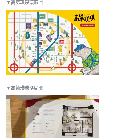
▼
高第璞璞
環區圖
▼
高第璞璞
格局圖