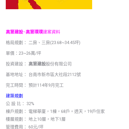
高第建設
–
高第璞璞
建案資料
格局規劃： 二房、三房(23.68~34.45坪)
單價：23~26萬/坪
投資建設：
高第建設
股份有限公司
基地地址： 台南市新市區大社段2112號
完工時間： 預計114年9月完工
建築規劃
公 設 比： 32%
棟戶規劃： 電梯華廈，1棟，68戶。透天，19戶住家
樓層規劃： 地上10層，地下1層
管理費用： 60元/坪