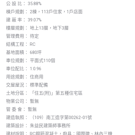
公 設 比： 35.88%
棟戶規劃： 2棟，113戶住家，1戶店面
建 蔽 率： 39.07%
樓層規劃： 地上13層，地下3層
管理費用： 待定
結構工程： RC
基地面積： 680坪
車位規劃： 平面式110個
車位配比： 1:0.96
用途規劃： 住商用
交屋屋況： 標準配備
土地分區： 「住五(附)」第五種住宅區
物業公司： 暫無
管 委 會： 暫無
建造執照： （109）南工造字第00262-01號
建築設計： 朱益民建築師事務所
建材說明： RC鋼筋混凝土，廚具：國際牌、林內三機