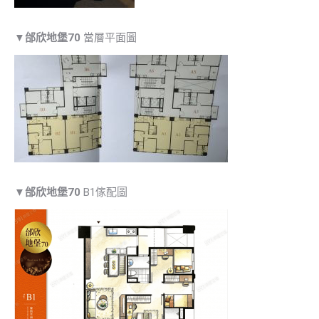
▼
邰欣地堡70
當層平面圖
▼
邰欣地堡70
B1傢配圖