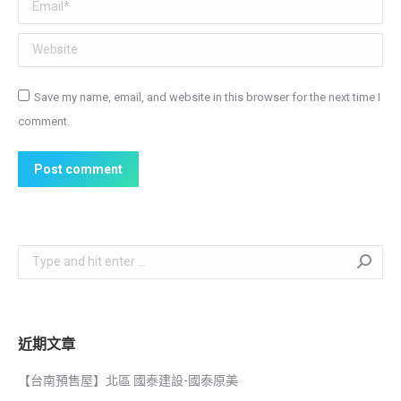
Email *
Website
Save my name, email, and website in this browser for the next time I
comment.
Post comment
Search:
近期文章
【台南預售屋】北區 國泰建設-國泰原美