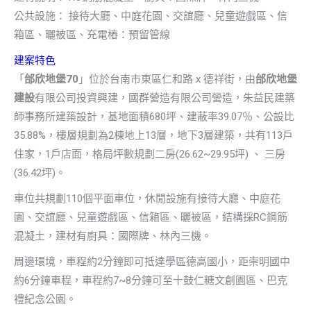
公共設施： 接待大廳、中庭花園、交誼廳、兒童遊戲區、信
箱區、曬被區、充電樁：預留管線
建案特色
「
邰欣地堡70
」位於台南市東區仁和路 x 德祥街，由
邰欣地堡
建設
有限公司投資興建，國群營造有限公司營造，朱益民建築
師事務所建築設計，基地面積680坪、建蔽率39.07％、公設比
35.88%，樓層規劃為2棟地上13層，地下3層建築，共有113戶
住家，1戶店面，格局坪數規劃二房(26.62~29.95坪) 、 三房
(36.42坪)。
車位共規劃110個平面車位，休閒設施有接待大廳、中庭花
園、交誼廳、兒童遊戲區、信箱區、曬被區，結構採RC鋼筋
混凝土，建材有廚具：國際牌、林內三機。
周邊環境，車程約2分鐘即可抵達學區德高國小，距崇明國中
約6分鐘車程，車程約7~8分鐘可至十鼓仁糖文創園區、巴克
禮紀念公園。