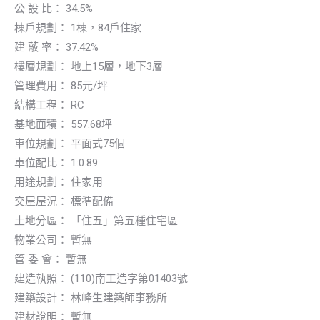
公 設 比： 34.5%
棟戶規劃： 1棟，84戶住家
建 蔽 率： 37.42%
樓層規劃： 地上15層，地下3層
管理費用： 85元/坪
結構工程： RC
基地面積： 557.68坪
車位規劃： 平面式75個
車位配比： 1:0.89
用途規劃： 住家用
交屋屋況： 標準配備
土地分區： 「住五」第五種住宅區
物業公司： 暫無
管 委 會： 暫無
建造執照： (110)南工造字第01403號
建築設計： 林峰生建築師事務所
建材說明： 暫無