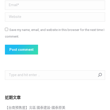
Email *
Website
Save my name, email, and website in this browser for the next time I
comment.
Post comment
Search:
近期文章
【台南預售屋】北區 國泰建設-國泰原美