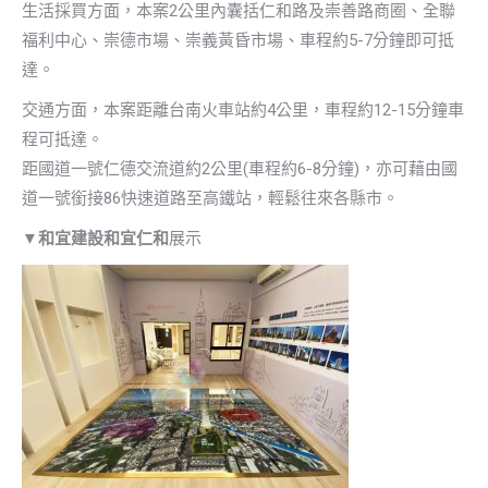
生活採買方面，本案2公里內囊括仁和路及崇善路商圈、全聯
福利中心、崇德市場、崇義黃昏市場、車程約5-7分鐘即可抵
達。
交通方面，本案距離台南火車站約4公里，車程約12-15分鐘車
程可抵達。
距國道一號仁德交流道約2公里(車程約6-8分鐘)，亦可藉由國
道一號銜接86快速道路至高鐵站，輕鬆往來各縣市。
▼
和宜建設和宜仁和
展示