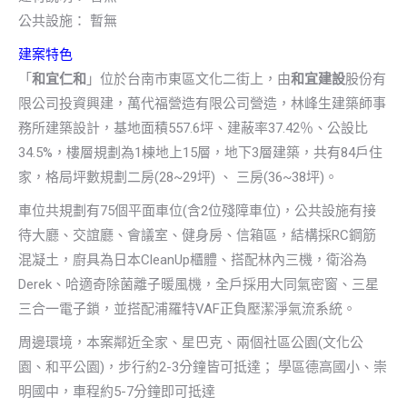
公共設施： 暫無
建案特色
「
和宜仁和
」位於台南市東區文化二街上，由
和宜建設
股份有
限公司投資興建，萬代福營造有限公司營造，林峰生建築師事
務所建築設計，基地面積557.6坪、建蔽率37.42％、公設比
34.5%，樓層規劃為1棟地上15層，地下3層建築，共有84戶住
家，格局坪數規劃二房(28~29坪) 、 三房(36~38坪)。
車位共規劃有75個平面車位(含2位殘障車位)，公共設施有接
待大廳、交誼廳、會議室、健身房、信箱區，結構採RC鋼筋
混凝土，廚具為日本CleanUp櫃體、搭配林內三機，衛浴為
Derek、哈適奇除菌離子暖風機，全戶採用大同氣密窗、三星
三合一電子鎖，並搭配浦羅特VAF正負壓潔淨氣流系統。
周邊環境，本案鄰近全家、星巴克、兩個社區公園(文化公
園、和平公園)，步行約2-3分鐘皆可抵達； 學區德高國小、崇
明國中，車程約5-7分鐘即可抵達