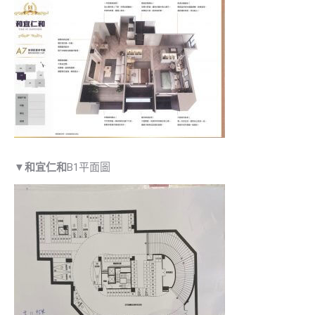
▼
和宜仁和
B1平面圖