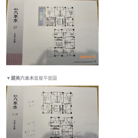
▼
藏美六本木
當層平面圖