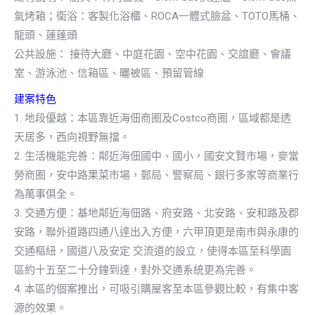
氣烤箱；衛浴：客製化浴櫃、ROCA一體式臉盆、TOTO馬桶、
龍頭、蓮蓬頭
公共設施： 接待大廳、中庭花園、空中花園、交誼廳、會議
室、游泳池、信箱區、曬被區、預留管線
建案特色
1. 地段優越：本區靠近海佃商圈及Costco商圈，區域都是透
天居多，西向視野無擋。
2. 生活機能完善：鄰近海佃國中、國小，國安文賢市場，麥當
勞商圈，安中路果菜市場，郵局、警察局、銀行多家等商業行
為萬事俱全。
3. 交通方便：基地鄰近海佃路、府安路、北安路、安和路及郡
安路，聯外道路四通八達出入方便，六甲頂更是南市與永康的
交通樞紐，國道八及安定 交流道的設立，使得本區至科學園
區約十五至二十分鐘到達，對外交通系統更為完善。
4. 本區的個案推出，可吸引購屋客至本區參觀比較，有集中客
源的效果。