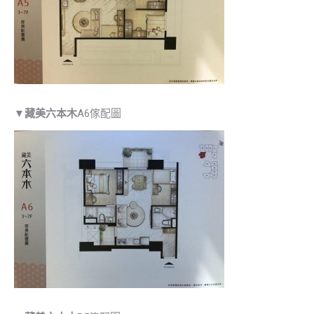
▼
藏美六本木
A6傢配圖