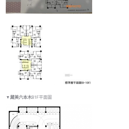
▼
藏美六本木
B1F平面圖