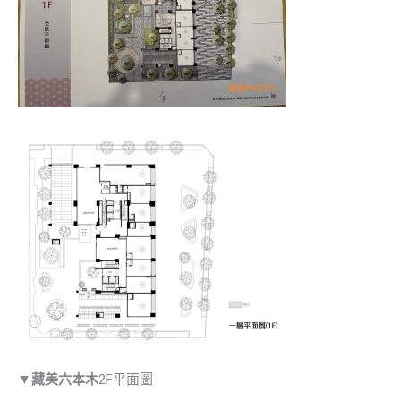
▼
藏美六本木
2F平面圖