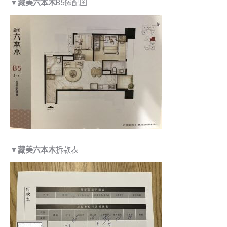
▼
藏美六本木
B5傢配圖
▼
藏美六本木
拆款表