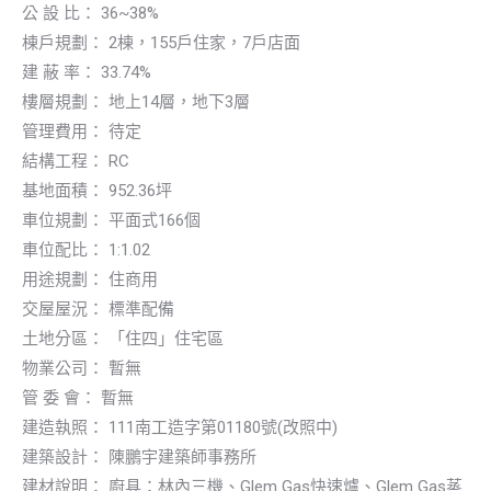
公 設 比： 36~38%
棟戶規劃： 2棟，155戶住家，7戶店面
建 蔽 率： 33.74%
樓層規劃： 地上14層，地下3層
管理費用： 待定
結構工程： RC
基地面積： 952.36坪
車位規劃： 平面式166個
車位配比： 1:1.02
用途規劃： 住商用
交屋屋況： 標準配備
土地分區： 「住四」住宅區
物業公司： 暫無
管 委 會： 暫無
建造執照： 111南工造字第01180號(改照中)
建築設計： 陳鵬宇建築師事務所
建材說明： 廚具：林內三機、Glem Gas快速爐、Glem Gas蒸