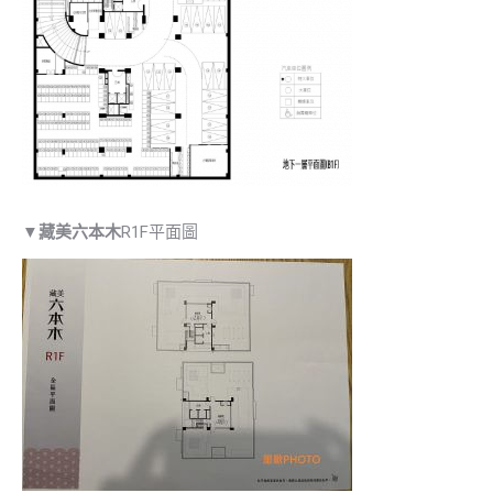
▼
藏美六本木
R1F平面圖