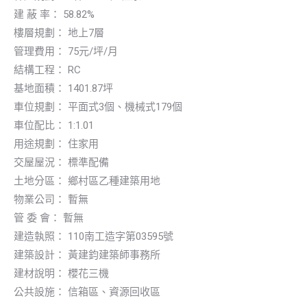
建 蔽 率： 58.82%
樓層規劃： 地上7層
管理費用： 75元/坪/月
結構工程： RC
基地面積： 1401.87坪
車位規劃： 平面式3個、機械式179個
車位配比： 1:1.01
用途規劃： 住家用
交屋屋況： 標準配備
土地分區： 鄉村區乙種建築用地
物業公司： 暫無
管 委 會： 暫無
建造執照： 110南工造字第03595號
建築設計： 黃建鈞建築師事務所
建材說明： 櫻花三機
公共設施： 信箱區、資源回收區