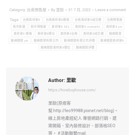
Category:
台南預售屋
By
里歐
31 7 月, 2022
Leave a comment
Tags:
台南真祥家9
台南真祥家9價格
台南真祥家9成交價
台南預售屋
新市新屋
新市預售屋
真祥家9 591
真祥家9 mobile01
真祥家9 ptt
真祥家9 價格
真祥家9價位
真祥家9台南
真祥家9成交價
銘峰開發
銘峰開發 ptt
銘峰開發有限公司
銘峰開發有限公司評價
銘峰開發真祥家9
銘峰開發真祥家9價位
銘峰開發評價
Author:
里歐
https://howbuyhouse.com/
里歐(原痞客
幫:http://leo99988.pixnet.net/blog)。
線上房地產經紀人 專營網路行銷、建
案開箱、室內裝修設計、部落格SEO
等。 #活動聯繫mail: