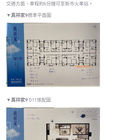
交通方面，車程約6分鐘可至新市火車站。
▼
真祥家9
標準平面圖
▼
真祥家9
D11傢配圖