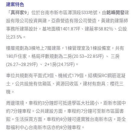
建案特色
「
真祥家9
」位於台南市新市區潭頂段533地號，由
銘峰開發
建
設有限公司投資興建，亞鼎營造有限公司營造，黃建鈞建築師
事務所建築設計，基地面積1401.87坪、建蔽率58.82％、公設
比23.5%。
樓層規劃為3棟地上7層建築，1棟管理室及1棟設備室，共有
180戶住家，格局坪數規劃為二房(20.53~22.85坪) 、 三房
(26.27~28.29坪) 、 2+1房(24.75坪)。
車位共規劃有平面式3個、機械式179個，結構採RC鋼筋混凝
土，公共設施有信箱區、資源回收區，建材有廚具：櫻花三
機。
周邊環境，車程約3分鐘即可抵達學區大社國小，距新市國中
約7分鐘車程。公共建設方面，車程約7分鐘可至新市區圖書
館。生活採買方面，車程約8分鐘可達寶雅台南新市店，距全
聯福利中心台南新市店亦約8分鐘車程。