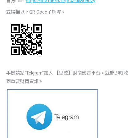
官方Line:
https://line.me/R/ti/p/%40lkv0902y
或掃描以下QR Code了解喔。
手機請點”Telgram“加入 【里歐】財商影音平台，就能即時收
到重要財商資訊。