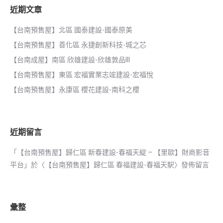
近期文章
【台南預售屋】北區 國泰建設-國泰原美
【台南預售屋】善化區 永捷創新科技-城之芯
【台南成屋】南區 欣雄建設-欣雄敦品III
【台南預售屋】東區 宏福實業志竤建設-宏福悅
【台南預售屋】永康區 櫻花建設-南科之櫻
近期留言
「
【台南預售屋】歸仁區 新春建設-春福天綻 – 【里歐】財商影音
平台
」於〈
【台南預售屋】歸仁區 春福建設-春福天駅
〉發佈留言
彙整