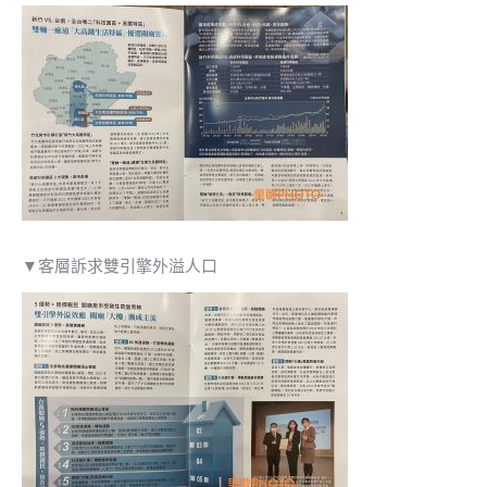
▼客層訴求雙引擎外溢人口