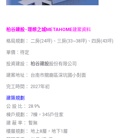
柏谷建設
–
理想之城METAHOME
建案資料
格局規劃： 二房(24坪)、三房(33~38坪)、四房(43坪)
單價：待定
投資建設：
柏谷建設
股份有限公司
建案地址： 台南市關廟區深坑國小對面
完工時間： 2027年初
建築規劃
公 設 比： 28.9%
棟戶規劃： 7棟，345戶住家
建 蔽 率： 暫無
樓層規劃： 地上8層，地下1層