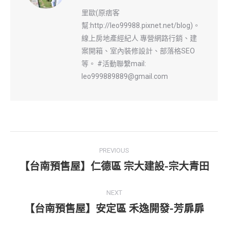
里歐(原痞客
幫:http://leo99988.pixnet.net/blog)。
線上房地產經紀人 專營網路行銷、建
案開箱、室內裝修設計、部落格SEO
等。 #活動聯繫mail:
leo999889889@gmail.com
Post
PREVIOUS
navigation
【台南預售屋】仁德區 宗大建設-宗大青田
Previous
post:
NEXT
【台南預售屋】安定區 禾逸開發-芳扉扉
Next
post: