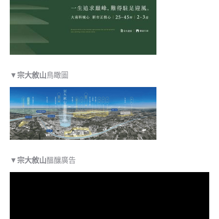
▼
宗大敘山
鳥瞰圖
▼
宗大敘山
醞釀廣告