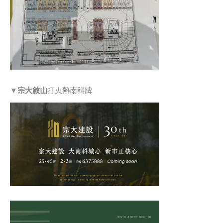
▼
宗大敘山
打火熱南科牌