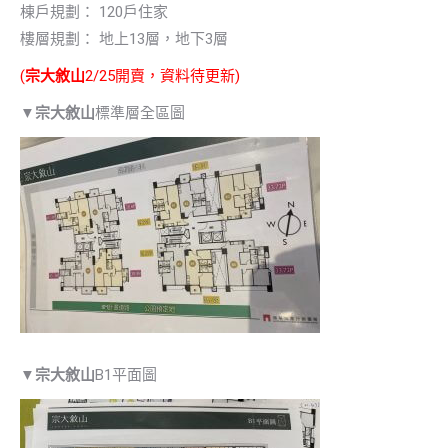
棟戶規劃： 120戶住家
樓層規劃： 地上13層，地下3層
(
宗大敘山
2/25開賣，資料待更新)
▼
宗大敘山
標準層全區圖
▼
宗大敘山
B1平面圖