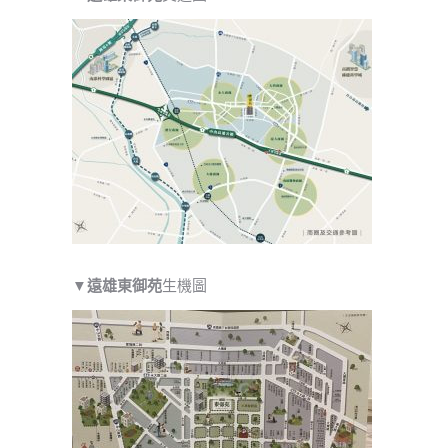
▼
遠雄東御苑
生機圖