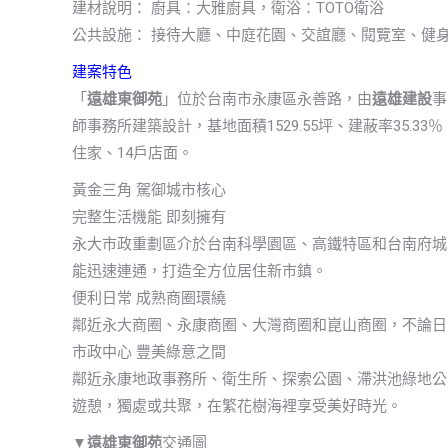
建材說明： 廚具：大雅廚具，衛浴：TOTO衛浴
公共設施： 接待大廳、中庭花園、交誼廳、閱覽室、健
建案特色
「
遠雄東御苑
」位於台南市永康區永善路，由
遠雄建設
事
師事務所建築設計，基地面積1529.55坪、建蔽率35.33
住家、14戶店面。
黃金三角 駕御城市核心
完整生活機能 即刻擁有
永大市政重劃區介於台南科學園區、高鐵特區和台南府城
能迅速連通，打造全方位居住新市鎮。
便利日常 成熟商圈環繞
鄰近永大商圈、永康商圈、大灣商圈和崑山商圈，不論日
市政中心 豐美綠意之間
鄰近永康地政事務所、衛生所、探索公園、滯洪池綠地公
遊憩，獨處或共聚，在繁花樹海裡享受美好時光。
▼
遠雄東御苑
交通圖