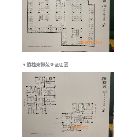
▼
遠雄東御苑
3F全區圖