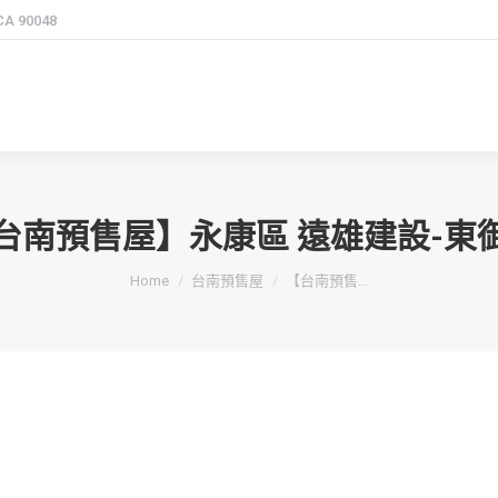
 CA 90048
台南預售屋】永康區 遠雄建設-東
You are here:
Home
台南預售屋
【台南預售...