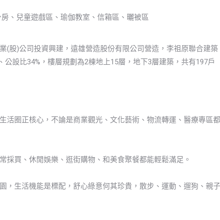
身房、兒童遊戲區、瑜伽教室、信箱區、曬被區
業(股)公司投資興建，遠雄營造股份有限公司營造，李祖原聯合建築
％、公設比34%，樓層規劃為2棟地上15層，地下3層建築，共有197戶
生活圈正核心，不論是商業觀光、文化藝術、物流轉運、醫療專區
常採買、休閒娛樂、逛街購物、和美食聚餐都能輕鬆滿足。
園，生活機能是標配，舒心綠意何其珍貴，散步、運動、遛狗、親