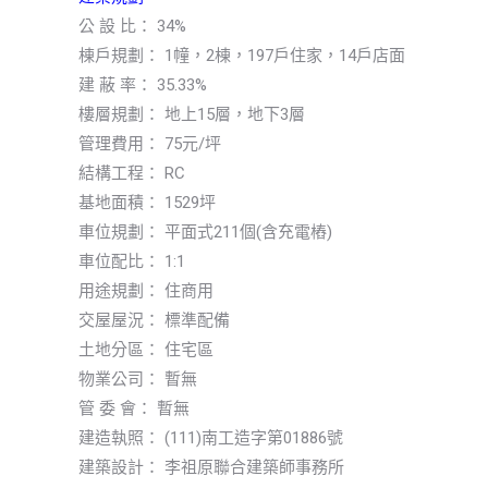
公 設 比： 34%
棟戶規劃： 1幢，2棟，197戶住家，14戶店面
建 蔽 率： 35.33%
樓層規劃： 地上15層，地下3層
管理費用： 75元/坪
結構工程： RC
基地面積： 1529坪
車位規劃： 平面式211個(含充電樁)
車位配比： 1:1
用途規劃： 住商用
交屋屋況： 標準配備
土地分區： 住宅區
物業公司： 暫無
管 委 會： 暫無
建造執照： (111)南工造字第01886號
建築設計： 李祖原聯合建築師事務所