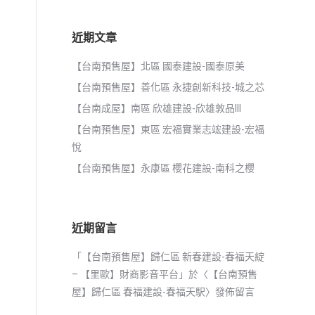
近期文章
【台南預售屋】北區 國泰建設-國泰原美
【台南預售屋】善化區 永捷創新科技-城之芯
【台南成屋】南區 欣雄建設-欣雄敦品III
【台南預售屋】東區 宏福實業志竤建設-宏福
悅
【台南預售屋】永康區 櫻花建設-南科之櫻
近期留言
「
【台南預售屋】歸仁區 新春建設-春福天綻
– 【里歐】財商影音平台
」於〈
【台南預售
屋】歸仁區 春福建設-春福天駅
〉發佈留言