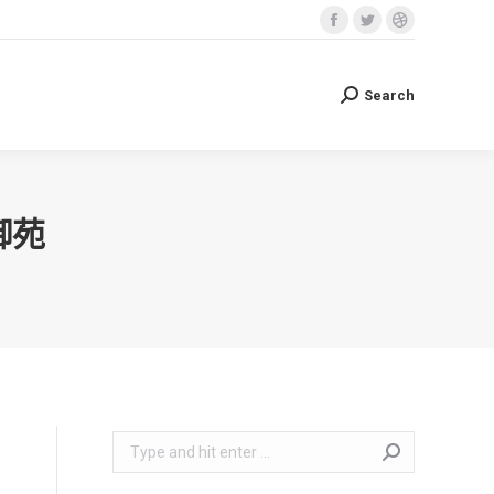
Facebook
Twitter
Dribbble
Search
Search:
page
page
page
opens
opens
opens
Search
Search:
in
in
in
new
new
new
window
window
window
御苑
Search: