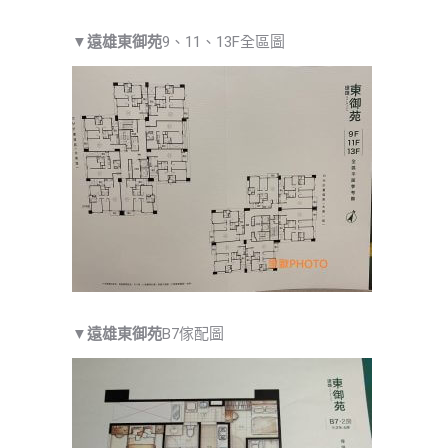
▼
遠雄東御苑
9、11、13F全區圖
▼
遠雄東御苑
B7傢配圖