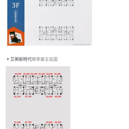
▼
艾美新時代
標準層全區圖