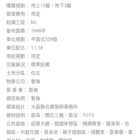
樓層規劃： 地上15層，地下3層
管理費用： 待定
結構工程： RC
基地面積： 1949坪
車位規劃： 平面式329個
車位配比： 1:1.18
用途規劃： 待定
交屋屋況： 標準配備
土地分區： 住五
物業公司： 暫無
管 委 會： 暫無
建造執照： 暫無
建築設計： 大磊聯合建築師事務所
建材說明： 廚具：櫻花三機，衛浴：TOTO
公共設施： 迎賓大廳、閱讀休憩區、媽媽教室、健身房、信
箱區、中庭花園、游泳池、親子遊戲區、視聽室、宴會廳、星