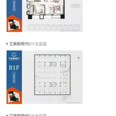
▼
艾美新時代
B1F全區圖