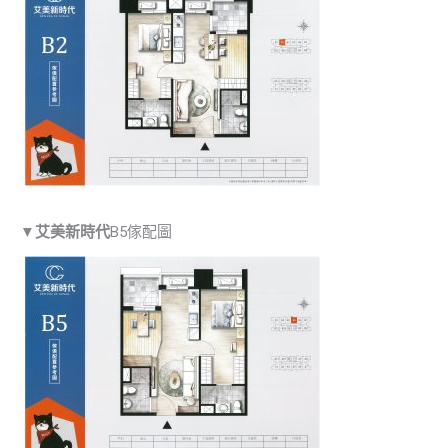
▼
艾美新時代
B5傢配圖