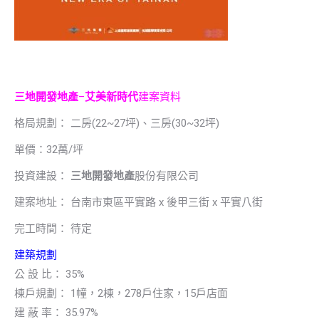
三地開發地產
–
艾美新時代
建案資料
格局規劃： 二房(22~27坪)、三房(30~32坪)
單價：32萬/坪
投資建設：
三地開發地產
股份有限公司
建案地址： 台南市東區平實路 x 後甲三街 x 平實八街
完工時間： 待定
建築規劃
公 設 比： 35%
棟戶規劃： 1幢，2棟，278戶住家，15戶店面
建 蔽 率： 35.97%