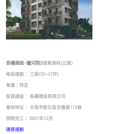
長磯建設
–
聽河院2
建案資料(公寓)
格局規劃： 三房(33~37坪)
單價：待定
投資建設： 長磯建設有限公司
基地地址： 台南市新化區信義路113巷
預期完工： 2021年12月
建築規劃