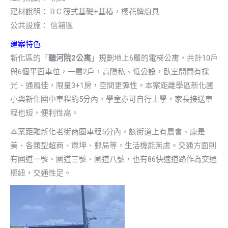
建材說明： R.C.筏式基礎+基樁，櫻花牌廚具
公共設施： 信箱區
建案特色
新化區的「
聽河院2公寓
」規劃地上6層的電梯公寓，共計10戶
與6個平面車位，一層2戶，高隱私、低公設，臥室間間有採
光、通風佳，限量3+1房，空間更彈性。本案距離學區新化國
小與新化國中車程約5分內，學童亦可自行上學，家長接送車
程也短，便利性高。
本案距離新化老街商圈車程5分內，該街道上有農會、康是
美、各類型超商、燦坤、郵局等，生活機能無虞。交通方面則
有國道一號、國道三號、國道八號，也有86快速道路作為交通
樞紐，交通性足。