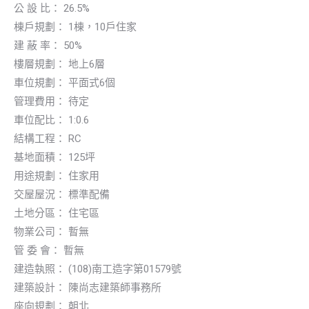
公 設 比： 26.5%
棟戶規劃： 1棟，10戶住家
建 蔽 率： 50%
樓層規劃： 地上6層
車位規劃： 平面式6個
管理費用： 待定
車位配比： 1:0.6
結構工程： RC
基地面積： 125坪
用途規劃： 住家用
交屋屋況： 標準配備
土地分區： 住宅區
物業公司： 暫無
管 委 會： 暫無
建造執照： (108)南工造字第01579號
建築設計： 陳尚志建築師事務所
座向規劃： 朝北