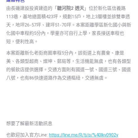
建案特色
由長磯建設投資建造的「
聽河院2 透天
」位於新化區信義路
113巷，基地總面積423坪，規劃15戶，地上3層樓並排雙車透
天，地坪26-57坪、建坪51-70坪。本案距離學區新化國小與新
化國中車程約5分內，學童亦可自行上學，家長接送車程也
短，便利性高。
本案距離新化老街商圈車程5分內，該街道上有農會、康是
美、各類型超商、燦坤、郵局等，生活機能無虞，也有各類型
的餐飲店提供選擇。交通方面則有國道一號、國道三號、國道
八號，也有86快速道路作為交通樞紐，交通無虞。
想要了解最新活動訊息
也歡迎加入官方Line:
https://line.me/R/ti/p/%40lkv0902y