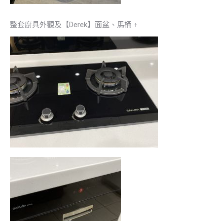
整套廚具外觀及【Derek】面盆、馬桶 ↑