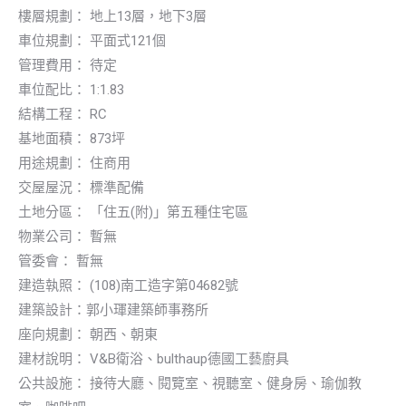
樓層規劃： 地上13層，地下3層
車位規劃： 平面式121個
管理費用： 待定
車位配比： 1:1.83
結構工程： RC
基地面積： 873坪
用途規劃： 住商用
交屋屋況： 標準配備
土地分區： 「住五(附)」第五種住宅區
物業公司： 暫無
管委會： 暫無
建造執照： (108)南工造字第04682號
建築設計：郭小琿建築師事務所
座向規劃： 朝西、朝東
建材說明： V&B衛浴、bulthaup德國工藝廚具
公共設施： 接待大廳、閱覽室、視聽室、健身房、瑜伽教