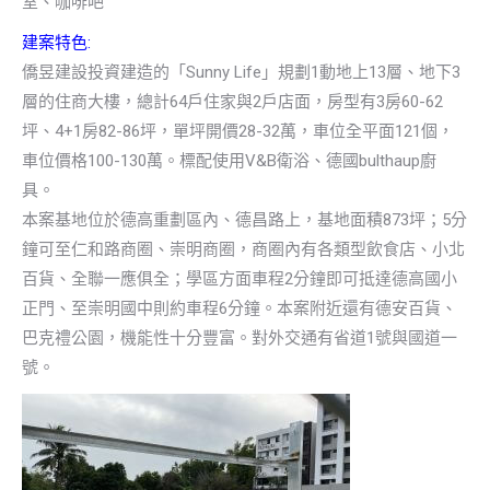
室、咖啡吧
建案特色:
僑昱建設投資建造的「Sunny Life」規劃1動地上13層、地下3
層的住商大樓，總計64戶住家與2戶店面，房型有3房60-62
坪、4+1房82-86坪，單坪開價28-32萬，車位全平面121個，
車位價格100-130萬。標配使用V&B衛浴、德國bulthaup廚
具。
本案基地位於德高重劃區內、德昌路上，基地面積873坪；5分
鐘可至仁和路商圈、崇明商圈，商圈內有各類型飲食店、小北
百貨、全聯一應俱全；學區方面車程2分鐘即可抵達德高國小
正門、至崇明國中則約車程6分鐘。本案附近還有德安百貨、
巴克禮公園，機能性十分豐富。對外交通有省道1號與國道一
號。