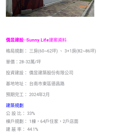
僑昱建設
–
Sunny Life
建案資料
格局規劃： 三房(60~62坪) 、 3+1房(82~86坪)
單價：28-32萬/坪
投資建設： 僑昱建築股份有限公司
基地地址： 台南市東區德昌路
預期完工： 2024年2月
建築規劃
公 設 比： 33%
棟戶規劃： 1棟，64戶住家，2戶店面
建 蔽 率： 44.1%